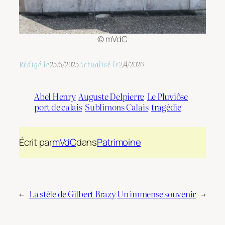
© mVdC
Rédigé le
25/5/2025
Actualisé le
2/4/2026
Abel Henry
Auguste Delpierre
Le Pluviôse
port de calais
Sublimons Calais
tragédie
Écrit par
mVdC
dans
Patrimoine
←
La stèle de Gilbert Brazy
Un immense souvenir
→