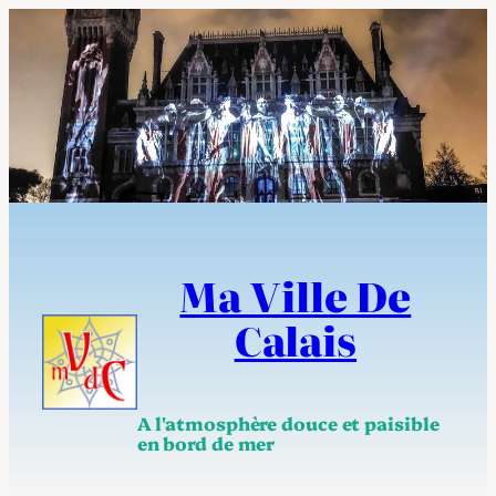
Aller
au
contenu
Ma Ville De
Calais
A l'atmosphère douce et paisible
en bord de mer