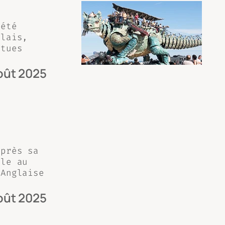
 été
alais,
atues
oût 2025
après sa
lle au
 Anglaise
oût 2025