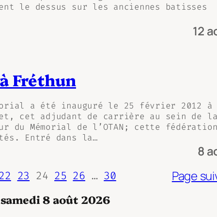
ent le dessus sur les anciennes batisses
12 a
à Fréthun
orial a été inauguré le 25 février 2012 à
et, cet adjudant de carrière au sein de l
ur du Mémorial de l’OTAN; cette fédératio
tés. Entré dans la…
8 a
Page sui
22
23
24
25
26
…
30
u samedi 8 août 2026