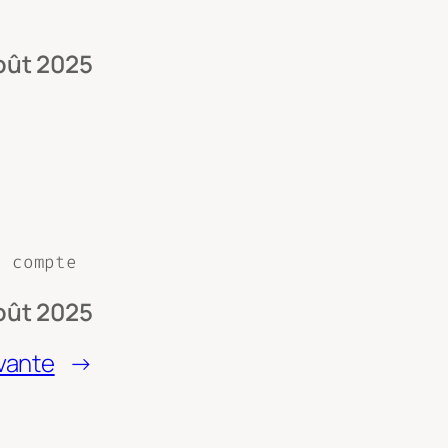
oût 2025
a
n compte
oût 2025
vante
→