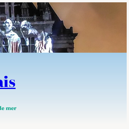
ais
 de mer