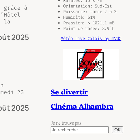
Rafales: 15 km/h
Orientation: Sud‑Est
, grâce à
Puissance: force 2 à 3
l’Hôtel
Humidité: 61%
s la
Pression: ➘ 1021.1 mB
Point de rosée: 8.9°C
oût 2025
Météo Live Calais by mVdC
Un
Se divertir
amedi 23
Cinéma Alhambra
oût 2025
Je ne trouve pas
OK