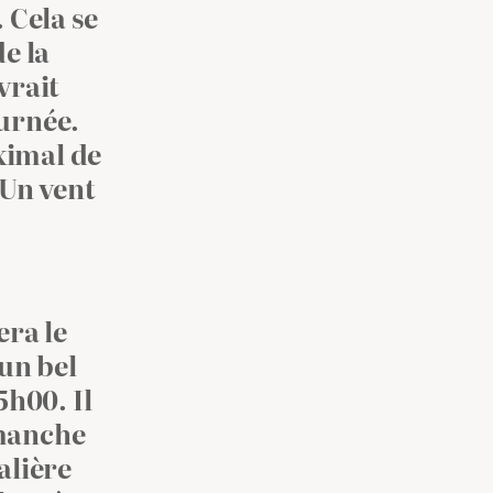
 Cela se
de la
vrait
ournée.
ximal de
 Un vent
era le
 un bel
5h00. Il
imanche
alière