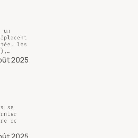
t un
déplacent
nnée, les
r),…
oût 2025
is se
ernier
ire de
oût 2025