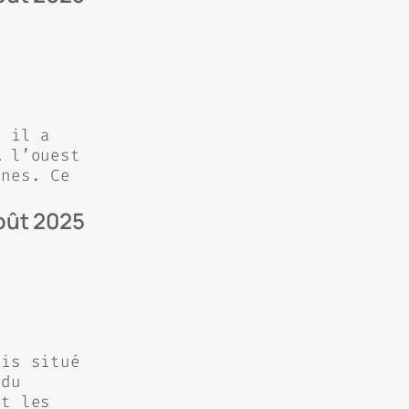
, il a
A l’ouest
ïnes. Ce
oût 2025
ais situé
 du
nt les