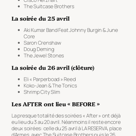
The Suitcase Brothers
La soirée du 25 avril
Aki Kumar Band Feat Johnny Burgin & June
Core
Saron Crenshaw
Doug Deming
The Jewel Stones
La soirée du 26 avril (clôture)
Eli « Parperboad » Reed
Koko-Jean & The Tonics
Shrimp City Slim
Les AFTER ont lieu « BEFORE »
La presque totalité des soirées « After » ont déjà
eu lieu du 3 au 20 avril. Néanmoins il reste encore
deux soirées: celle du 25 avril à LA RESERVA, place
d’Armes, avec The Suitcase Brothers puis le 26