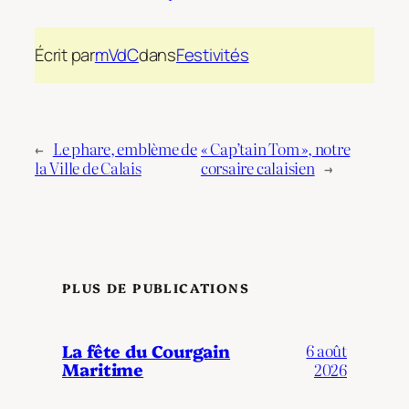
Écrit par
mVdC
dans
Festivités
←
Le phare, emblème de
« Cap’tain Tom », notre
la Ville de Calais
corsaire calaisien
→
PLUS DE PUBLICATIONS
La fête du Courgain
6 août
Maritime
2026