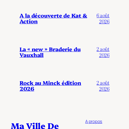
A la découverte de Kat &
6 août
Action
2026
La « new » Braderie du
2 août
Vauxhall
2026
Rock au Minck édition
2 août
2026
2026
A propos
Ma Ville De