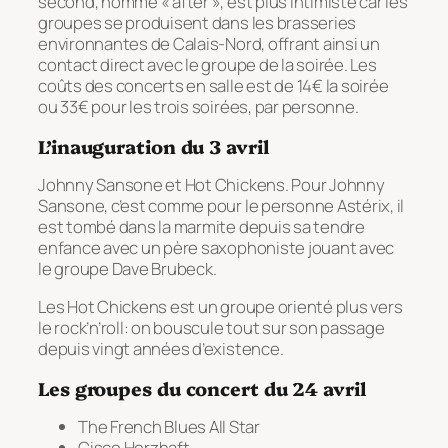
second, nommé « after », est plus intimiste car les
groupes se produisent dans les brasseries
environnantes de Calais-Nord, offrant ainsi un
contact direct avec le groupe de la soirée. Les
coûts des concerts en salle est de 14€ la soirée
ou 33€ pour les trois soirées, par personne.
L’inauguration du 3 avril
Johnny Sansone et Hot Chickens. Pour Johnny
Sansone, c’est comme pour le personne Astérix, il
est tombé dans la marmite depuis sa tendre
enfance avec un père saxophoniste jouant avec
le groupe Dave Brubeck.
Les Hot Chickens est un groupe orienté plus vers
le rock’n’roll: on bouscule tout sur son passage
depuis vingt années d’existence.
Les groupes du concert du 24 avril
The French Blues All Star
Cisco Herzhaft