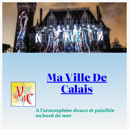
Aller
au
contenu
Ma Ville De
Calais
A l'atmosphère douce et paisible
en bord de mer