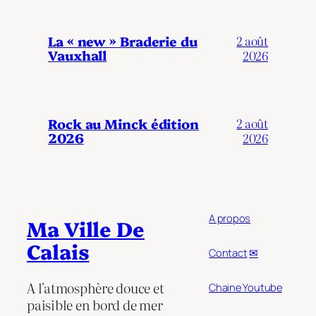
La « new » Braderie du
2 août
Vauxhall
2026
Rock au Minck édition
2 août
2026
2026
A propos
Ma Ville De
Calais
Contact
✉
A l'atmosphère douce et
Chaine Youtube
paisible en bord de mer