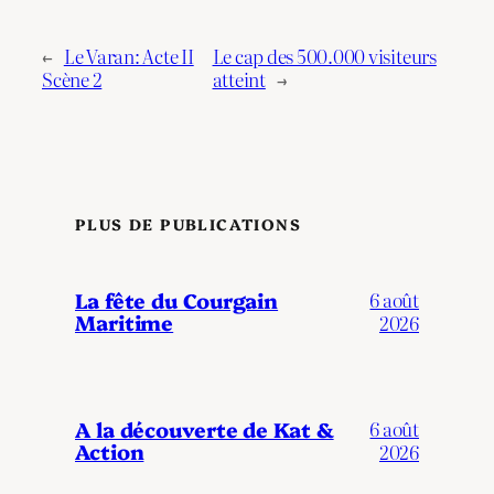
←
Le Varan: Acte II
Le cap des 500.000 visiteurs
Scène 2
atteint
→
PLUS DE PUBLICATIONS
La fête du Courgain
6 août
Maritime
2026
A la découverte de Kat &
6 août
Action
2026