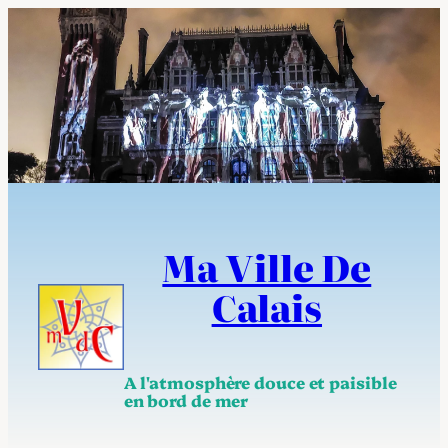
Aller
au
contenu
Ma Ville De
Calais
A l'atmosphère douce et paisible
en bord de mer