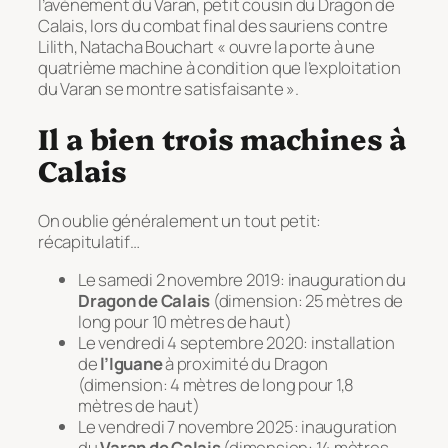
l’avènement du Varan, petit cousin du Dragon de
Calais, lors du combat final des sauriens contre
Lilith, Natacha Bouchart
« ouvre la porte à une
quatrième machine à condition que l’exploitation
du Varan se montre satisfaisante »
.
Il a bien trois machines à
Calais
On oublie généralement un tout petit:
récapitulatif…
Le samedi 2 novembre 2019: inauguration du
Dragon de Calais
(dimension: 25 mètres de
long pour 10 mètres de haut)
Le vendredi 4 septembre 2020: installation
de
l’Iguane
à proximité du Dragon
(dimension: 4 mètres de long pour 1,8
mètres de haut)
Le vendredi 7 novembre 2025: inauguration
du
Varan de Calais
(dimension: 14 mètres