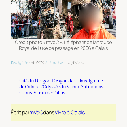
Crédit photo « mVdC »: L’éléphant de la troupe
Royal de Luxe de passage en 2006 à Calais
Rédigé le
10/11/2025
Actualisé le
24/12/2025
Cité du Dragon
Dragon de Calais
Iguane
de Calais
L’Odyssée du Varan
Sublimons
Calais
Varan de Calais
Écrit par
mVdC
dans
Vivre à Calais