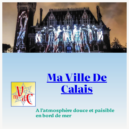
Aller
au
contenu
Ma Ville De
Calais
A l'atmosphère douce et paisible
en bord de mer