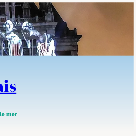
ais
 de mer