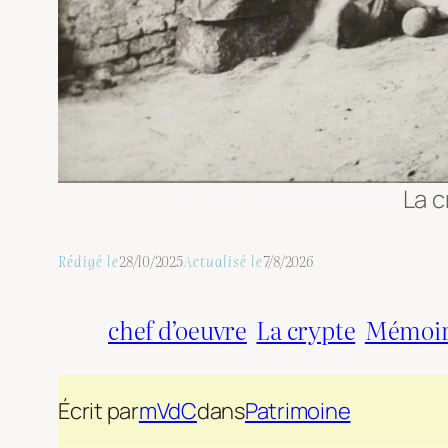
La c
Rédigé le
28/10/2025
Actualisé le
7/8/2026
chef d’oeuvre
La crypte
Mémoire
Écrit par
mVdC
dans
Patrimoine