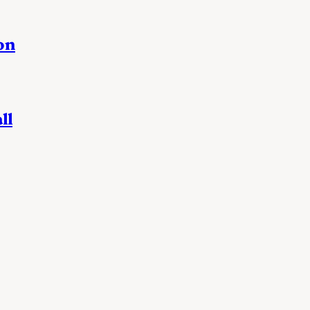
on
ll