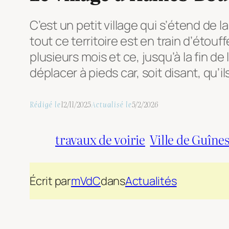
C’est un petit village qui s’étend de l
tout ce territoire est en train d’étou
plusieurs mois et ce, jusqu’à la fin d
déplacer à pieds car, soit disant, qu’
Rédigé le
12/11/2025
Actualisé le
5/2/2026
travaux de voirie
Ville de Guîne
Écrit par
mVdC
dans
Actualités