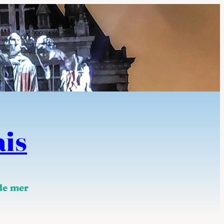
ais
 de mer