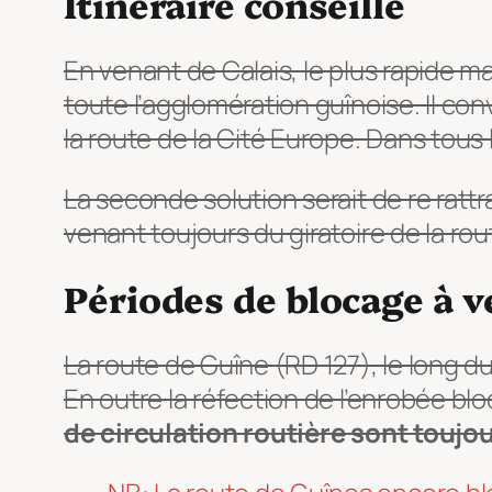
Itinéraire conseillé
En venant de Calais, le plus rapide 
toute l’agglomération guînoise. Il conv
la route de la Cité Europe. Dans tou
La seconde solution serait de re rat
venant toujours du giratoire de la ro
Périodes de blocage à v
La route de Guîne (RD 127), le long 
En outre la réfection de l’enrobée bl
de circulation routière sont toujou