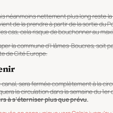
mais néanmoins nettement plus long reste l
ient de la prendre à partir de la sortie du 
s les cas, cela risque de bouchonner au ma
traper la commune d’Hâmes-Boucres, soit par
ute de Cité Europe.
enir
du canal, sera fermée complètement à la cir
oquera la circulation dans la semaine du 1
rs à s’éterniser plus que prévu
.