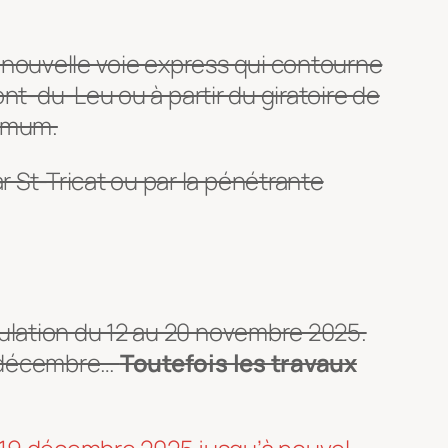
a nouvelle voie express qui contourne
Pont-du-Leu ou à partir du giratoire de
ximum.
 St-Tricat ou par la pénétrante
culation du 12 au 20 novembre 2025.
er décembre…
Toutefois les travaux