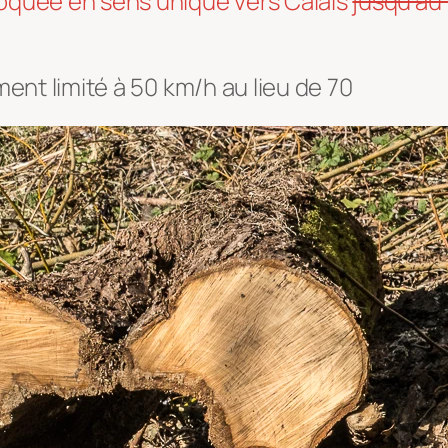
loquée en sens unique vers Calais
jusqu’au
ment limité à 50 km/h au lieu de 70