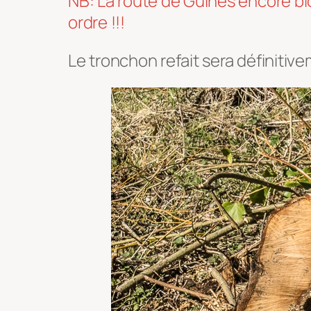
NB: La route de Guînes encore b
ordre !!!
Le tronchon refait sera définitive