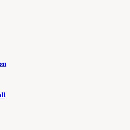
on
ll