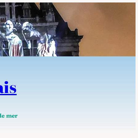
ais
 de mer