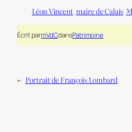
Léon Vincent
maire de Calais
M
Écrit par
mVdC
dans
Patrimoine
←
Portrait de François Lombard