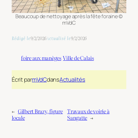
Beaucoup de nettoyage après la fête foraine ©
mVdC
Rédigé le
9/2/2026
Actualisé le
9/2/2026
foire aux manèges
Ville de Calais
Écrit par
mVdC
dans
Actualités
←
Gilbert Brazy, figure
Travaux de voirie à
locale
Sangatte
→