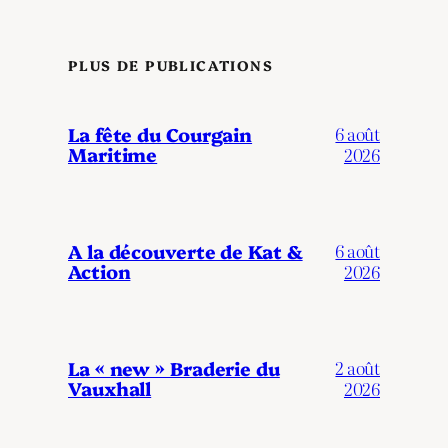
PLUS DE PUBLICATIONS
La fête du Courgain
6 août
Maritime
2026
A la découverte de Kat &
6 août
Action
2026
La « new » Braderie du
2 août
Vauxhall
2026