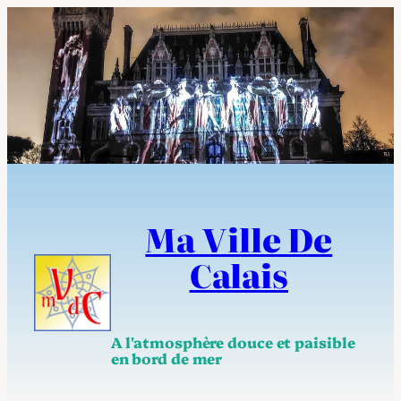
Aller
au
contenu
Ma Ville De
Calais
A l'atmosphère douce et paisible
en bord de mer