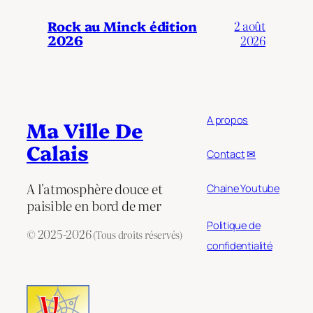
Rock au Minck édition
2 août
2026
2026
A propos
Ma Ville De
Calais
Contact
✉
A l'atmosphère douce et
Chaine Youtube
paisible en bord de mer
Politique de
© 2025-2026
(Tous droits réservés)
confidentialité