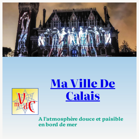
Aller
au
contenu
Ma Ville De
Calais
A l'atmosphère douce et paisible
en bord de mer