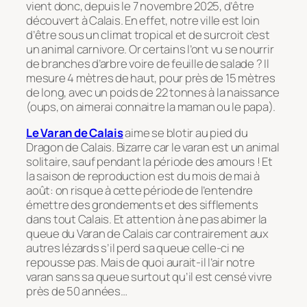
vient donc, depuis le 7 novembre 2025, d’être
découvert à Calais. En effet, notre ville est loin
d’être sous un climat tropical et de surcroit c’est
un animal carnivore. Or certains l’ont vu se nourrir
de branches d’arbre voire de feuille de salade ? Il
mesure 4 mètres de haut, pour près de 15 mètres
de long, avec un poids de 22 tonnes à la naissance
(oups, on aimerai connaitre la maman ou le papa).
Le Varan de Calais
aime se blotir au pied du
Dragon de Calais. Bizarre car le varan est un animal
solitaire, sauf pendant la période des amours ! Et
la saison de reproduction est du mois de mai à
août: on risque à cette période de l’entendre
émettre des grondements et des sifflements
dans tout Calais. Et attention à ne pas abimer la
queue du Varan de Calais car contrairement aux
autres lézards s’il perd sa queue celle-ci ne
repousse pas. Mais de quoi aurait-il l’air notre
varan sans sa queue surtout qu’il est censé vivre
près de 50 années…