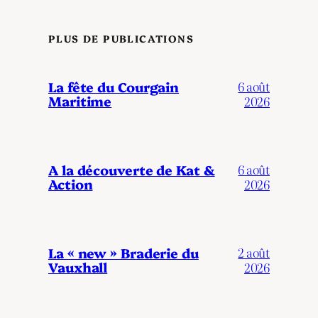
PLUS DE PUBLICATIONS
La fête du Courgain
6 août
Maritime
2026
A la découverte de Kat &
6 août
Action
2026
La « new » Braderie du
2 août
Vauxhall
2026