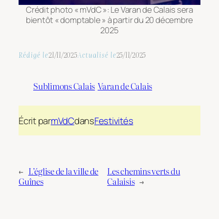
Crédit photo « mVdC »: Le Varan de Calais sera
bientôt « domptable » à partir du 20 décembre
2025
Rédigé le
21/11/2025
Actualisé le
25/11/2025
Sublimons Calais
Varan de Calais
Écrit par
mVdC
dans
Festivités
←
L’église de la ville de
Les chemins verts du
Guînes
Calaisis
→