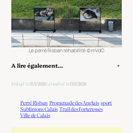
Le perré Risban réhabillité © mVdC
A lire également…
+
Rédigé le
31/3/2026
Actualisé le
13/5/2026
Perré Risban
Promenade des Anglais
sport
Sublimons Calais
Trail des Forteresses
Ville de Calais