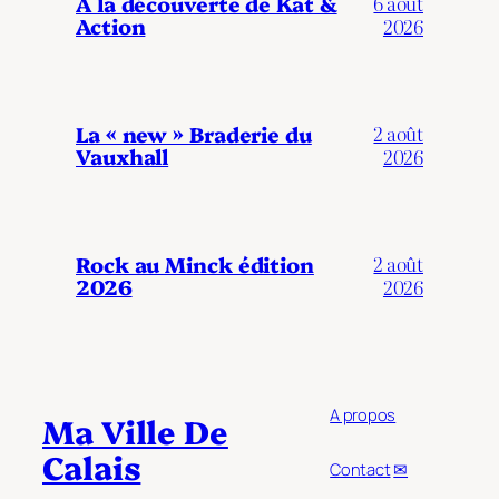
A la découverte de Kat &
6 août
Action
2026
La « new » Braderie du
2 août
Vauxhall
2026
Rock au Minck édition
2 août
2026
2026
A propos
Ma Ville De
Calais
Contact
✉