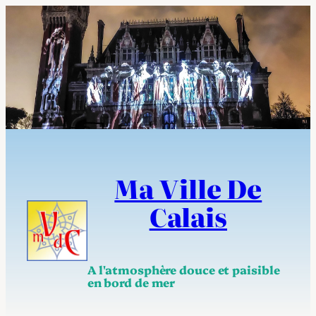
Aller
au
contenu
Ma Ville De
Calais
A l'atmosphère douce et paisible
en bord de mer