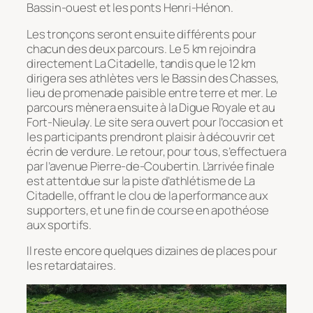
Bassin-ouest et les ponts Henri-Hénon.
Les tronçons seront ensuite différents pour
chacun des deux parcours. Le 5 km rejoindra
directement La Citadelle, tandis que le 12 km
dirigera ses athlètes vers le Bassin des Chasses,
lieu de promenade paisible entre terre et mer. Le
parcours mènera ensuite à la Digue Royale et au
Fort-Nieulay. Le site sera ouvert pour l’occasion et
les participants prendront plaisir à découvrir cet
écrin de verdure. Le retour, pour tous, s’effectuera
par l’avenue Pierre-de-Coubertin. L’arrivée finale
est attentdue sur la piste d’athlétisme de La
Citadelle, offrant le clou de la performance aux
supporters, et une fin de course en apothéose
aux sportifs.
Il reste encore quelques dizaines de places pour
les retardataires.