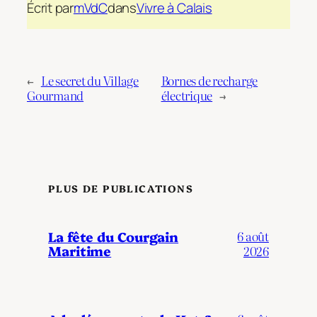
Écrit par
mVdC
dans
Vivre à Calais
←
Le secret du Village
Bornes de recharge
Gourmand
électrique
→
PLUS DE PUBLICATIONS
La fête du Courgain
6 août
Maritime
2026