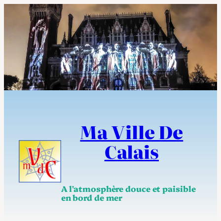
Aller
au
contenu
Ma Ville De
Calais
A l'atmosphère douce et paisible
en bord de mer