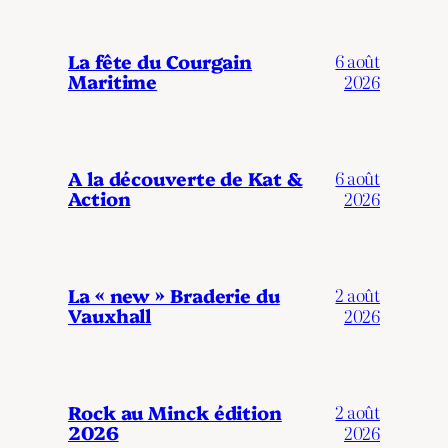
La fête du Courgain
6 août
Maritime
2026
A la découverte de Kat &
6 août
Action
2026
La « new » Braderie du
2 août
Vauxhall
2026
Rock au Minck édition
2 août
2026
2026