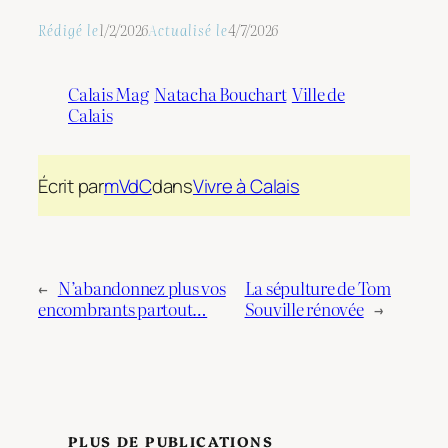
Rédigé le
1/2/2026
Actualisé le
4/7/2026
Calais Mag
Natacha Bouchart
Ville de
Calais
Écrit par
mVdC
dans
Vivre à Calais
←
N’abandonnez plus vos
La sépulture de Tom
encombrants partout…
Souville rénovée
→
PLUS DE PUBLICATIONS