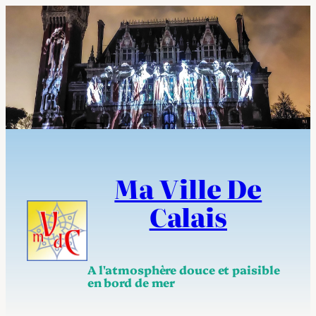
Aller
au
contenu
Ma Ville De
Calais
A l'atmosphère douce et paisible
en bord de mer