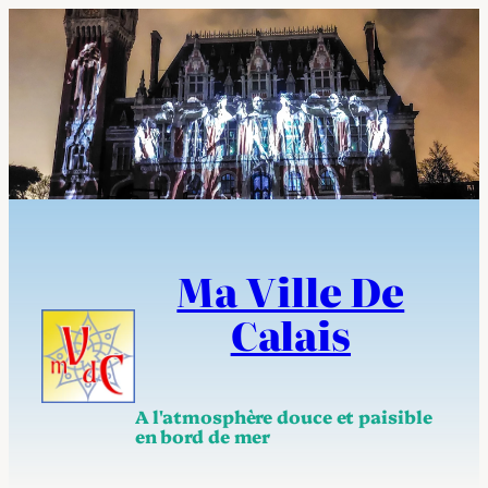
Aller
au
contenu
Ma Ville De
Calais
A l'atmosphère douce et paisible
en bord de mer