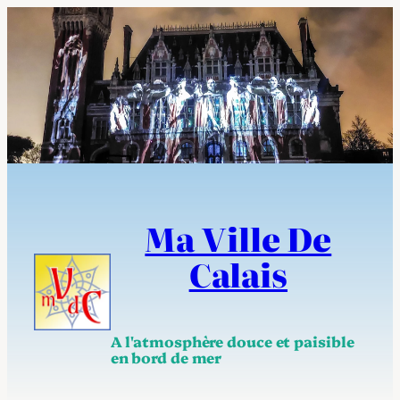
Aller
au
contenu
Ma Ville De
Calais
A l'atmosphère douce et paisible
en bord de mer