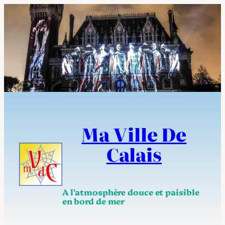
Aller
au
contenu
Ma Ville De
Calais
A l'atmosphère douce et paisible
en bord de mer