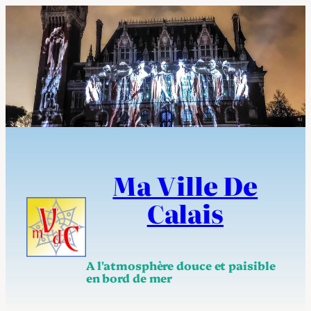
Aller
au
contenu
Ma Ville De
Calais
A l'atmosphère douce et paisible
en bord de mer