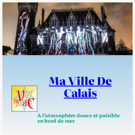
Aller
au
contenu
Ma Ville De
Calais
A l'atmosphère douce et paisible
en bord de mer