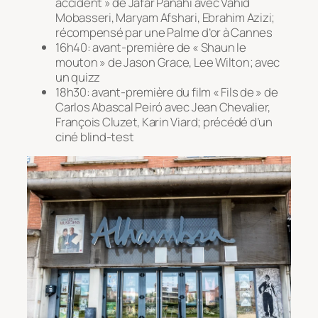
accident » de Jafar Panahi avec Vahid
Mobasseri, Maryam Afshari, Ebrahim Azizi;
récompensé par une Palme d’or à Cannes
16h40: avant-première de « Shaun le
mouton » de Jason Grace, Lee Wilton; avec
un quizz
18h30: avant-première du film « Fils de » de
Carlos Abascal Peiró avec Jean Chevalier,
François Cluzet, Karin Viard; précédé d’un
ciné blind-test