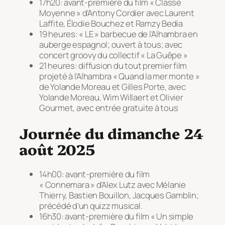
17h20: avant-première du film « Classe
Moyenne » d’Antony Cordier avec Laurent
Laffite, Élodie Bouchez et Ramzy Bedia
19 heures: « LE » barbecue de l’Alhambra en
auberge espagnol; ouvert à tous; avec
concert groovy du collectif « La Guêpe »
21 heures: diffusion du tout premier film
projeté à l’Alhambra « Quand la mer monte »
de Yolande Moreau et Gilles Porte, avec
Yolande Moreau, Wim Willaert et Olivier
Gourmet, avec entrée gratuite à tous
Journée du dimanche 24
août 2025
14h00: avant-première du film
« Connemara » d’Alex Lutz avec Mélanie
Thierry, Bastien Bouillon, Jacques Gamblin;
précédé d’un quizz musical.
16h30: avant-première du film « Un simple