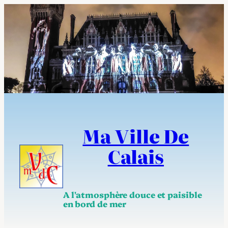
Aller
au
contenu
Ma Ville De
Calais
A l'atmosphère douce et paisible
en bord de mer