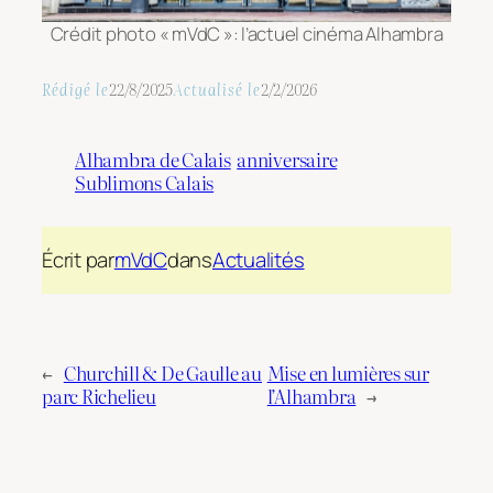
Crédit photo « mVdC »: l’actuel cinéma Alhambra
Rédigé le
22/8/2025
Actualisé le
2/2/2026
Alhambra de Calais
anniversaire
Sublimons Calais
Écrit par
mVdC
dans
Actualités
←
Churchill & De Gaulle au
Mise en lumières sur
parc Richelieu
l’Alhambra
→