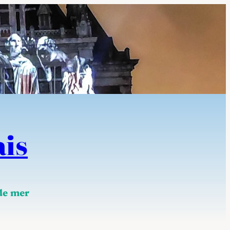
ais
 de mer