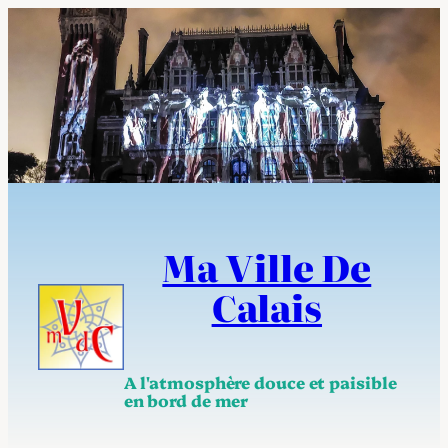
Aller
au
contenu
Ma Ville De
Calais
A l'atmosphère douce et paisible
en bord de mer