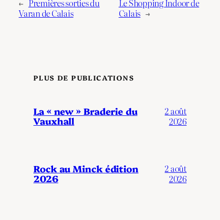
←
Premières sorties du
Le Shopping Indoor de
Varan de Calais
Calais
→
PLUS DE PUBLICATIONS
La « new » Braderie du
2 août
Vauxhall
2026
Rock au Minck édition
2 août
2026
2026