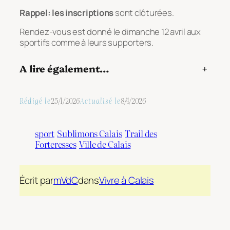
Rappel: les inscriptions
sont clôturées.
Rendez-vous est donné le dimanche 12 avril aux
sportifs comme à leurs supporters.
A lire également…
+
Rédigé le
25/1/2026
Actualisé le
8/4/2026
sport
Sublimons Calais
Trail des
Forteresses
Ville de Calais
Écrit par
mVdC
dans
Vivre à Calais