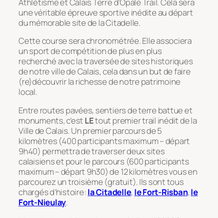
Athlétisme et Calais Terre d’Opale Trail. Cela sera
une véritable épreuve sportive inédite au départ
du mémorable site de la Citadelle.
Cette course sera chronométrée. Elle associera
un sport de compétition de plus en plus
recherché avec la traversée de sites historiques
de notre ville de Calais, cela dans un but de faire
(re)découvrir la richesse de notre patrimoine
local.
Entre routes pavées, sentiers de terre battue et
monuments, c’est
LE
tout premier trail inédit de la
Ville de Calais. Un premier parcours de 5
kilomètres (400 participants maximum – départ
9h40) permettra de traverser deux sites
calaisiens et pour le parcours (600 participants
maximum – départ 9h30) de 12 kilomètres vous en
parcourez un troisième (gratuit). Ils sont tous
chargés d’histoire:
la Citadelle
,
le Fort-Risban
,
le
Fort-Nieulay
.