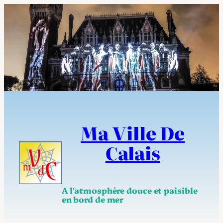
Aller
au
contenu
Ma Ville De
Calais
A l'atmosphère douce et paisible
en bord de mer