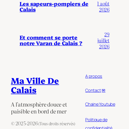
Les sapeurs-pompiers de
1 août
Calais
2026
29
Et comment se porte
juillet
notre Varan de Calais ?
2026
A propos
Ma Ville De
Calais
Contact
✉
A l'atmosphère douce et
Chaine Youtube
paisible en bord de mer
Politique de
© 2025-2026
(Tous droits réservés)
confidentialité